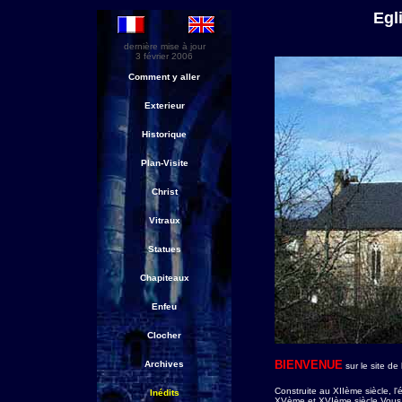
Egl
dernière mise à jour
3 février 2006
Comment y aller
Exterieur
Historique
Plan-Visite
Christ
Vitraux
Statues
Chapiteaux
Enfeu
Clocher
BIENVENUE
Archives
sur le site de
Construite au XIIème siècle, 
Inédits
XVème et XVIème siècle.Vous t