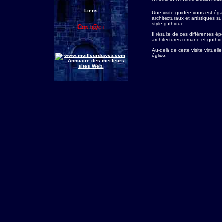
Liens
Une visite guidée vous est é
architecturaux et artistiques s
style gothique.
Cont@ct
Il résulte de ces différentes 
architectures romane et gothiq
Au-delà de cette visite virtuel
église.